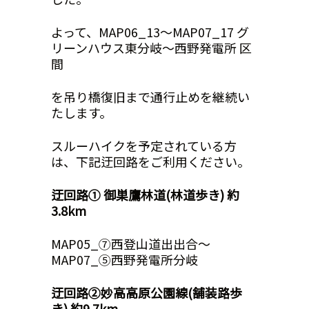
よって、MAP06_13～MAP07_17 グ
リーンハウス東分岐～西野発電所 区
間
を吊り橋復旧まで通行止めを継続い
たします。
スルーハイクを予定されている方
は、下記迂回路をご利用ください。
迂回路① 御巣鷹林道(林道歩き)
約
3.8km
MAP05_⑦西登山道出出合～
MAP07_⑤西野発電所分岐
迂回路②妙高高原公園線(舗装路歩
き)
約9.7km