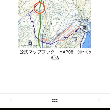
公式マップブック MAP08 ⑯～⑰
近辺